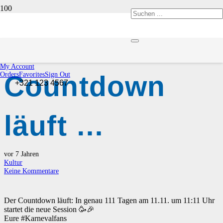
Der
My Account
Countdown
Orders
Favorites
Sign Out
+321 123 4567
läuft …
vor 7 Jahren
Kultur
Keine Kommentare
Der Countdown läuft: In genau 111 Tagen am 11.11. um 11:11 Uhr
startet die neue Session 🥳🎉
Eure #Karnevalfans