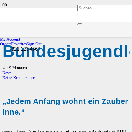
Neue
My Account
Bundesjugendl
Orders
Favorites
Sign Out
+321 123 4567
vor 9 Monaten
News
Keine Kommentare
„Jedem Anfang wohnt ein Zauber
inne.“
Genau diesen Spirit nehmen wir mit in die neue Amtszeit der BDK-