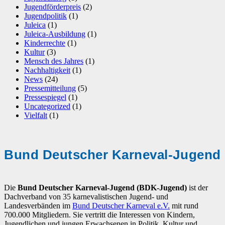
Jugendförderpreis
(2)
Jugendpolitik
(1)
Juleica
(1)
Juleica-Ausbildung
(1)
Kinderrechte
(1)
Kultur
(3)
Mensch des Jahres
(1)
Nachhaltigkeit
(1)
News
(24)
Pressemitteilung
(5)
Pressespiegel
(1)
Uncategorized
(1)
Vielfalt
(1)
Bund Deutscher Karneval-Jugend
Die
Bund Deutscher Karneval-Jugend (BDK-Jugend)
ist der
Dachverband von 35 karnevalistischen Jugend- und
Landesverbänden im
Bund Deutscher Karneval e.V.
mit rund
700.000 Mitgliedern. Sie vertritt die Interessen von Kindern,
Jugendlichen und jungen Erwachsenen in Politik, Kultur und