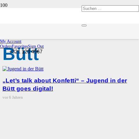
Jugend in der
My Account
Bütt
Orders
Favorites
Sign Out
+321 123 4567
„Let’s talk about Konfetti“ – Jugend in der
Bütt goes digital!
vor 6 Jahren