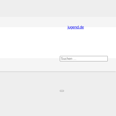
jugend.de
erstützen und begleiten junge Menschen dabei, ihre Persönlichkeit
ser Lernorte außerhalb formaler Bildungseinrichtungen stärker