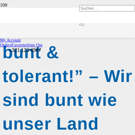
„Sei Konfetti –
My Account
bunt &
Orders
Favorites
Sign Out
+321 123 4567
tolerant!” – Wir
sind bunt wie
unser Land