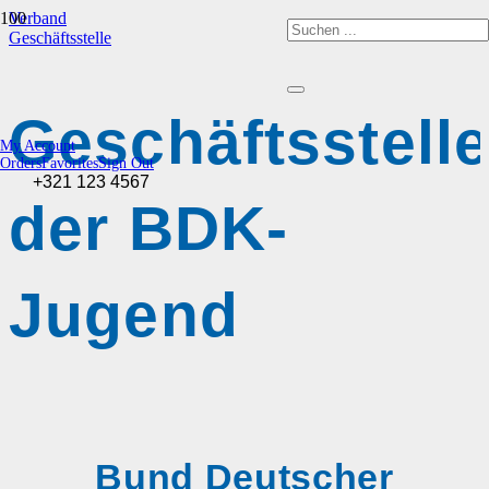
Verband
Geschäftsstelle
Geschäftsstell
My Account
Orders
Favorites
Sign Out
+321 123 4567
der BDK-
Jugend
Bund Deutscher