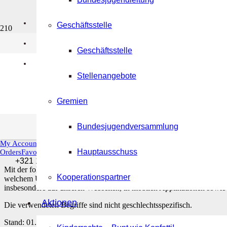
Kontakt
Geschäftsstelle
Datenschutzerk
Impressum
Geschäftsstelle
Datenschutzerklärung
Start
Stellenangebote
Datenschutzerklärung
Gremien
Einleitung
Bundesjugendversammlung
My Account
Hauptausschuss
Orders
Favorites
Sign Out
+321 123 4567
Mit der folgenden Datenschutzerklärung möchten wir Sie darüber au
Kooperationspartner
welchem Umfang verarbeiten. Die Datenschutzerklärung gilt für all
insbesondere auf unseren Webseiten, in mobilen Applikationen sowie
Aktionen
Die verwendeten Begriffe sind nicht geschlechtsspezifisch.
Stand: 01. März 2026