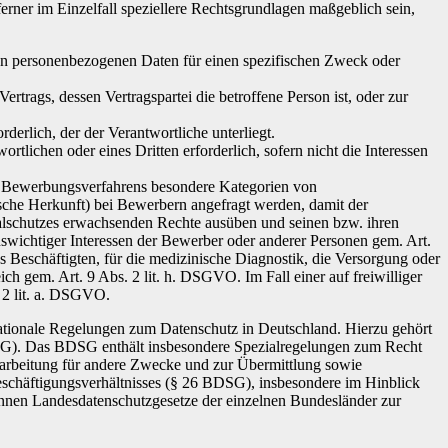
er im Einzelfall speziellere Rechtsgrundlagen maßgeblich sein,
nden personenbezogenen Daten für einen spezifischen Zweck oder
Vertrags, dessen Vertragspartei die betroffene Person ist, oder zur
rderlich, der der Verantwortliche unterliegt.
rtlichen oder eines Dritten erforderlich, sofern nicht die Interessen
Bewerbungsverfahrens besondere Kategorien von
che Herkunft) bei Bewerbern angefragt werden, damit der
zialschutzes erwachsenden Rechte ausüben und seinen bzw. ihren
nswichtiger Interessen der Bewerber oder anderer Personen gem. Art.
s Beschäftigten, für die medizinische Diagnostik, die Versorgung oder
 gem. Art. 9 Abs. 2 lit. h. DSGVO. Im Fall einer auf freiwilliger
 2 lit. a. DSGVO.
ationale Regelungen zum Datenschutz in Deutschland. Hierzu gehört
SG). Das BDSG enthält insbesondere Spezialregelungen zum Recht
arbeitung für andere Zwecke und zur Übermittlung sowie
Beschäftigungsverhältnisses (§ 26 BDSG), insbesondere im Hinblick
nnen Landesdatenschutzgesetze der einzelnen Bundesländer zur