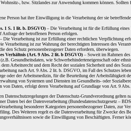
ohnsitz-, bzw. Sitzlandes zur Anwendung kommen können. Sollten fern
ene Person hat ihre Einwilligung in die Verarbeitung der sie betreffe
. 1 S. 1 lit. b. DSGVO)
– Die Verarbeitung ist für die Erfüllung eines 
 Anfrage der betroffenen Person erfolgen.
– Die Verarbeitung ist zur Erfüllung einer rechtlichen Verpflichtung erfo
e Verarbeitung ist zur Wahrung der berechtigten Interessen des Verantwo
 die den Schutz personenbezogener Daten erfordern, überwiegen.
es Verhältnis (Art. 9 Abs. 2 lit. b DSGVO)
– Soweit im Rahmen des 
.B. Gesundheitsdaten, wie Schwerbehinderteneigenschaft oder ethnis
us dem Arbeitsrecht und dem Recht der sozialen Sicherheit und des So
rbeitung nach Art. 9 Abs. 2 lit. b. DSGVO, im Fall des Schutzes lebe
 oder der Arbeitsmedizin, für die Beurteilung der Arbeitsfähigkeit de
rwaltung von Systemen und Diensten im Gesundheits- oder Sozialbereich
 von Daten, erfolgt deren Verarbeitung auf Grundlage von Art. 9 Abs.
 den Datenschutzregelungen der Datenschutz-Grundverordnung gelten n
ner Daten bei der Datenverarbeitung (Bundesdatenschutzgesetz – BD
Verarbeitung besonderer Kategorien personenbezogener Daten, zur Ver
rofiling. Des Weiteren regelt es die Datenverarbeitung für Zwecke des 
gsverhältnissen sowie die Einwilligung von Beschäftigten. Ferner kö