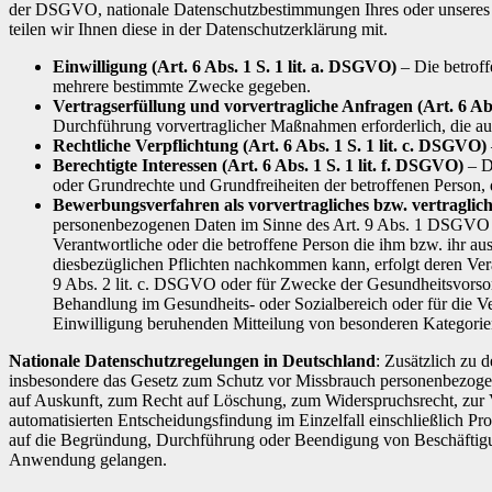
der DSGVO, nationale Datenschutzbestimmungen Ihres oder unseres W
teilen wir Ihnen diese in der Datenschutzerklärung mit.
Einwilligung (Art. 6 Abs. 1 S. 1 lit. a. DSGVO)
– Die betroff
mehrere bestimmte Zwecke gegeben.
Vertragserfüllung und vorvertragliche Anfragen (Art. 6 Abs
Durchführung vorvertraglicher Maßnahmen erforderlich, die auf
Rechtliche Verpflichtung (Art. 6 Abs. 1 S. 1 lit. c. DSGVO)
Berechtigte Interessen (Art. 6 Abs. 1 S. 1 lit. f. DSGVO)
– Di
oder Grundrechte und Grundfreiheiten der betroffenen Person,
Bewerbungsverfahren als vorvertragliches bzw. vertraglich
personenbezogenen Daten im Sinne des Art. 9 Abs. 1 DSGVO (z
Verantwortliche oder die betroffene Person die ihm bzw. ihr a
diesbezüglichen Pflichten nachkommen kann, erfolgt deren Vera
9 Abs. 2 lit. c. DSGVO oder für Zwecke der Gesundheitsvorsorge
Behandlung im Gesundheits- oder Sozialbereich oder für die Ve
Einwilligung beruhenden Mitteilung von besonderen Kategorien
Nationale Datenschutzregelungen in Deutschland
: Zusätzlich zu
insbesondere das Gesetz zum Schutz vor Missbrauch personenbezoge
auf Auskunft, zum Recht auf Löschung, zum Widerspruchsrecht, zur 
automatisierten Entscheidungsfindung im Einzelfall einschließlich P
auf die Begründung, Durchführung oder Beendigung von Beschäftigun
Anwendung gelangen.