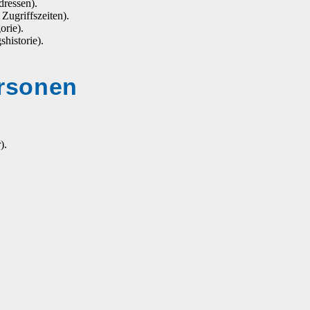
ressen).
Zugriffszeiten).
orie).
historie).
ersonen
).