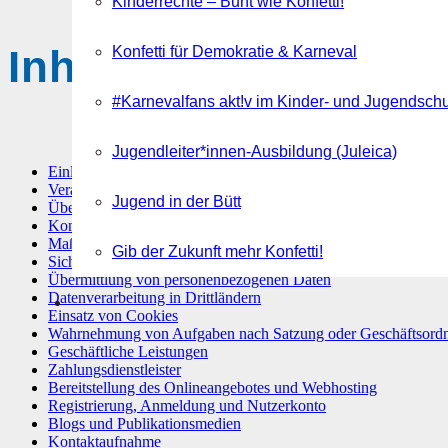
Kinderrechte – Bunt wie Konfetti!
Inhaltsübersicht
Konfetti für Demokratie & Karneval
#Karnevalfans akt!v im Kinder- und Jugendsch
Jugendleiter*innen-Ausbildung (Juleica)
Einleitung
Verantwortlicher
Jugend in der Bütt
Übersicht der Verarbeitungen
Kontakt Datenschutzbeauftragter
Maßgebliche Rechtsgrundlagen
Gib der Zukunft mehr Konfetti!
Sicherheitsmaßnahmen
Übermittlung von personenbezogenen Daten
Datenverarbeitung in Drittländern
Einsatz von Cookies
Wahrnehmung von Aufgaben nach Satzung oder Geschäftsord
Geschäftliche Leistungen
Zahlungsdienstleister
Bereitstellung des Onlineangebotes und Webhosting
Registrierung, Anmeldung und Nutzerkonto
Blogs und Publikationsmedien
Kontaktaufnahme