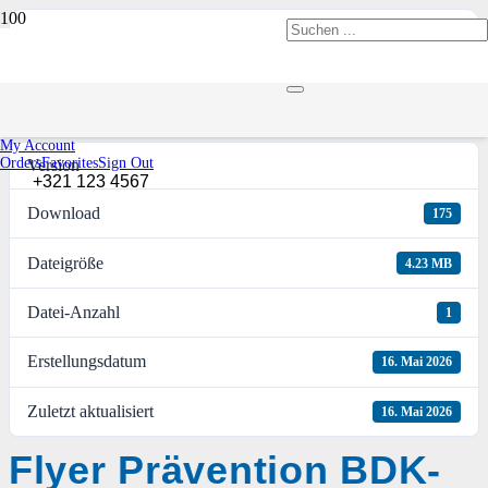
[featured_image]
Download
My Account
Orders
Favorites
Sign Out
Version
+321 123 4567
Download
175
Dateigröße
4.23 MB
Datei-Anzahl
1
Erstellungsdatum
16. Mai 2026
Zuletzt aktualisiert
16. Mai 2026
Flyer Prävention BDK-