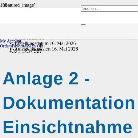
[featured_image]
Download
Version
Download
91
Dateigröße
295.16 KB
Datei-Anzahl
1
My Account
Erstellungsdatum
16. Mai 2026
Orders
Favorites
Sign Out
Zuletzt aktualisiert
16. Mai 2026
+321 123 4567
Anlage 2 -
Dokumentation
Einsichtnahme