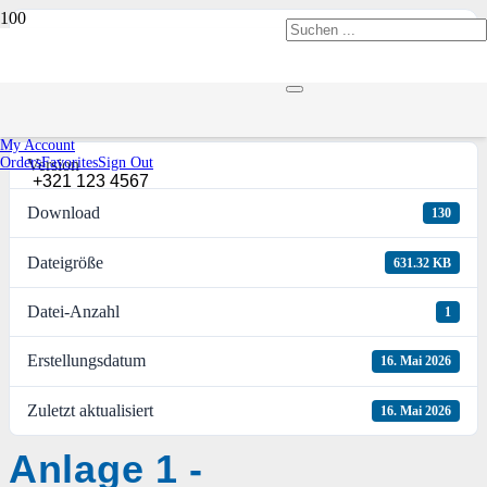
[featured_image]
Download
My Account
Orders
Favorites
Sign Out
Version
+321 123 4567
Download
130
Dateigröße
631.32 KB
Datei-Anzahl
1
Erstellungsdatum
16. Mai 2026
Zuletzt aktualisiert
16. Mai 2026
Anlage 1 -