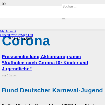
Aufholen nach
My Account
Corona
Orders
Favorites
Sign Out
+321 123 4567
Pressemitteilung Aktionsprogramm
“Aufholen nach Corona für Kinder und
Jugendliche”
vor 5 Jahren
Bund Deutscher Karneval-Jugend