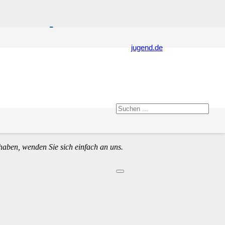
resse!
jugend.de
ickt. Erst wenn Sie diesen öffnen, wird Ihre
haben, wenden Sie sich einfach an uns.