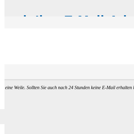
 noch Ihre E-Mail-Ad
 nach
. Wir haben Ihnen eine Nachricht mit einem Bestätigungslink gesch
l eine Weile. Sollten Sie auch nach 24 Stunden keine E-Mail erhalten 