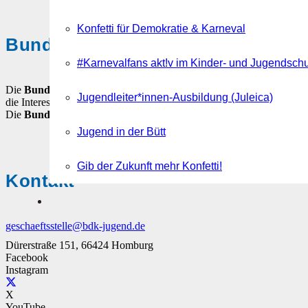
Konfetti für Demokratie & Karneval
Bund Deutscher Karneval-Jugend
#Karnevalfans akt!v im Kinder- und Jugendsch
Die
Bund Deutscher Karneval-Jugend (BDK-Jugend)
ist der Dac
Jugendleiter*innen-Ausbildung (Juleica)
die Interessen von Kindern, Jugendlichen und jungen Erwachsenen in 
Die
Bund Deutscher Karneval-Jugend
ist ein gemeinnütziger, über
Jugend in der Bütt
Gib der Zukunft mehr Konfetti!
Kontakt
geschaeftsstelle@bdk-jugend.de
Dürerstraße 151, 66424 Homburg
Facebook
Instagram
X
YouTube