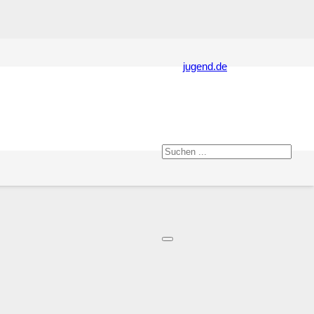
husses am
jugend.de