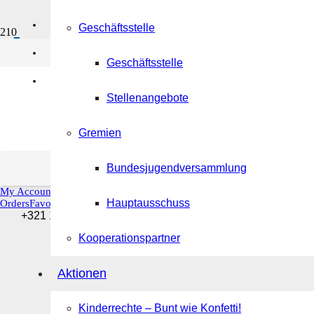
Kontakt
Geschäftsstelle
Anmeldung zur Sit
Impressum
Geschäftsstelle
05.11.2022 digital
Datenschutzerklärung
Stellenangebote
Gremien
Bundesjugendversammlung
My Account
Hauptausschuss
Orders
Favorites
Sign Out
+321 123 4567
Kooperationspartner
Aktionen
Kinderrechte – Bunt wie Konfetti!