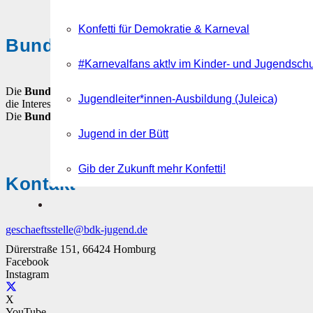
Konfetti für Demokratie & Karneval
Bund Deutscher Karneval-Jugend
#Karnevalfans akt!v im Kinder- und Jugendsch
Die
Bund Deutscher Karneval-Jugend (BDK-Jugend)
ist der Dac
Jugendleiter*innen-Ausbildung (Juleica)
die Interessen von Kindern, Jugendlichen und jungen Erwachsenen in 
Die
Bund Deutscher Karneval-Jugend
ist ein gemeinnütziger, über
Jugend in der Bütt
Gib der Zukunft mehr Konfetti!
Kontakt
geschaeftsstelle@bdk-jugend.de
Dürerstraße 151, 66424 Homburg
Facebook
Instagram
X
YouTube